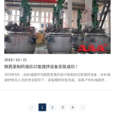
2019 / 10 / 21
陕西某制药项目22套搅拌设备安装成功！
2019年9月，由长城搅拌为陕西某项目设计制造的22套搅拌设备，在长城
搅拌售后人员的专业指导下，设备顺利安装完成。该客户对长城搅拌的
服务表示非常满意。
1
2
3
4