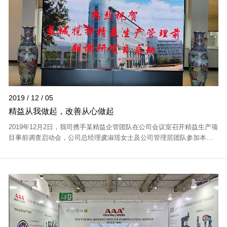
2019 / 12 / 05
精益从我做起，改善从心做起
2019年12月2日，我司携手某精益企管团队在公司会议室召开精益生产项
目事前调查启动会，公司总经理虞淑瑶女士及公司管理层团队参加本次
会议，精益企管公司相关领导出席会议。 虞总经理表示，希望大家能在
此次的...