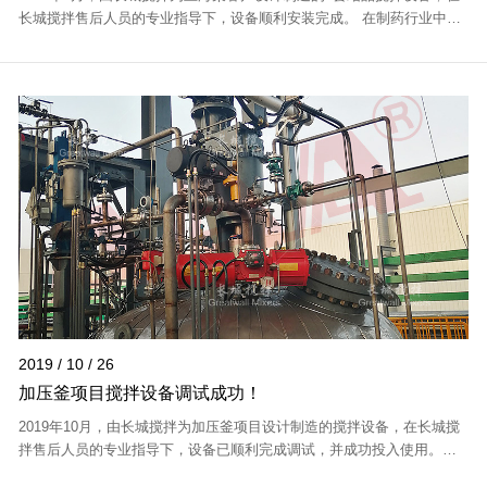
长城搅拌售后人员的专业指导下，设备顺利安装完成。 在制药行业中，
结晶工艺是药品生产的主要单元操作之一，结晶过程不但是分离，更是
产品提纯的重...
2019 / 10 / 26
加压釜项目搅拌设备调试成功！
2019年10月，由长城搅拌为加压釜项目设计制造的搅拌设备，在长城搅
拌售后人员的专业指导下，设备已顺利完成调试，并成功投入使用。该
客户对长城搅拌的产品及服务质量给予高度评价。