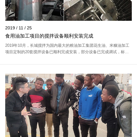
2019 / 11 / 25
食用油加工项目的搅拌设备顺利安装完成
2019年10月，长城搅拌为国内最大的粮油加工集团花生油、米糠油加工
项目定制的20套搅拌设备已顺利完成安装，部分设备已完成调试，标志
着这批设备即将投入生产。 该客户坚持技术创新，致力于提升国家粮油
产品的品质和...