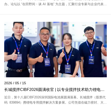
办。论坛以 “在田野间・谈 AI 落地” 为主题，汇聚行业专家与企业代表，
通过实战案例分享、行业主题演讲、沉浸式共创研讨，聚焦AI技术从理
论到实践...
2026 / 05 / 15
长城搅拌CIBF2026圆满收官 | 以专业搅拌技术助力锂电新
材料生产
近日，第十八届CIBF2026深圳国际电池展圆满落幕。长城搅拌（股票代
码: 839894）携锂电专用搅拌解决方案参展。公司凭借在磁力密封、大扭
矩搅拌等方面的核心技术，获得了众多海内外客户的关注，展位现场交