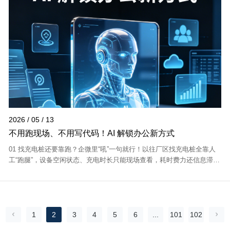
2026 / 05 / 13
不用跑现场、不用写代码！AI 解锁办公新方式
01 找充电桩还要靠跑？企微里“吼”一句就行！以往厂区找充电桩全靠人
工“跑腿”，设备空闲状态、充电时长只能现场查看，耗时费力还信息滞
后。如今依托企业微信打造实时监控功能，企业微信可随时查询南北厂
充电桩状态，...
1
2
3
4
5
6
...
101
102