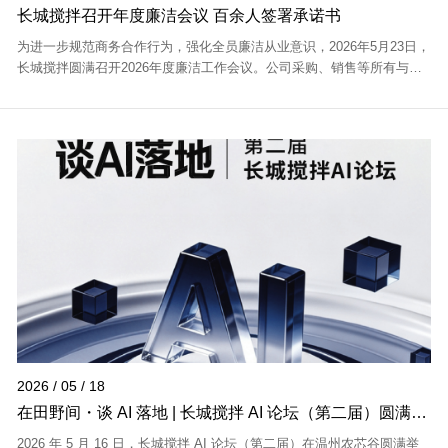
长城搅拌召开年度廉洁会议 百余人签署承诺书
为进一步规范商务合作行为，强化全员廉洁从业意识，2026年5月23日，
长城搅拌圆满召开2026年度廉洁工作会议。公司采购、销售等所有与供
应商方有业务接触的岗位人员共计100余人参加会议。会议重点围绕公司
廉洁管理制度...
2026 / 05 / 18
在田野间・谈 AI 落地 | 长城搅拌 AI 论坛（第二届）圆满举
办！
2026 年 5 月 16 日，长城搅拌 AI 论坛（第二届）在温州农芯谷圆满举