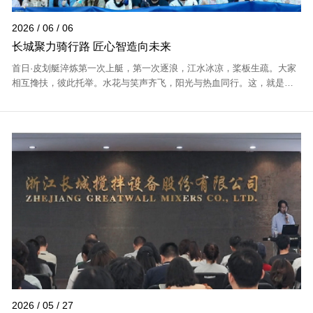
2026 / 06 / 06
长城聚力骑行路 匠心智造向未来
首日·皮划艇淬炼第一次上艇，第一次逐浪，江水冰凉，桨板生疏。大家
相互搀扶，彼此托举。水花与笑声齐飞，阳光与热血同行。这，就是工
程制造部的态度。次日·分路出征 团队同心清晨破晓，三支队伍准时出发
A组 136km｜...
2026 / 05 / 27