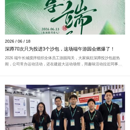
2026 / 06 / 18
深蹲70次只为投进3个沙包，这场端午游园会燃爆了！
2026 端午长城搅拌组织全体员工游园闯关，大家疯狂深蹲投沙包超热
闹，公司常办运动活动，还在建超大运动场馆，用趣味活动拉近同事、
凝聚团队。