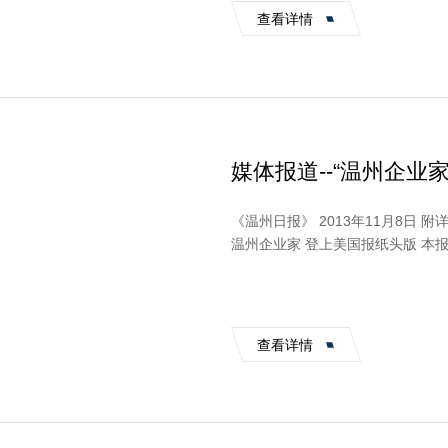
查看详情
媒体报道--“温州企业
《温州日报》 2013年11月8日 附详文章如下： 15人商务团考察密苏里州三大城市投资环境
温州企业家 登上美国报纸头版 本
说、开启冷战历史而载...
查看详情