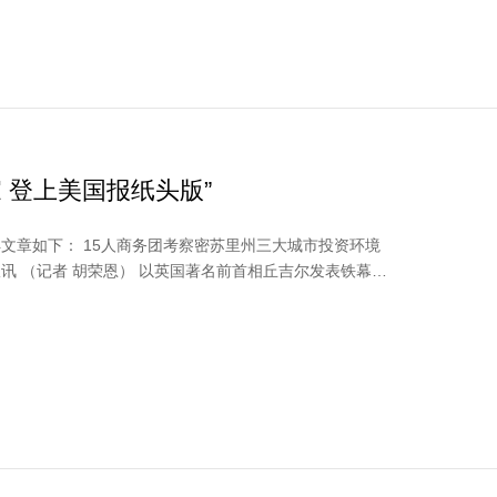
家 登上美国报纸头版”
报讯 （记者 胡荣恩） 以英国著名前首相丘吉尔发表铁幕演