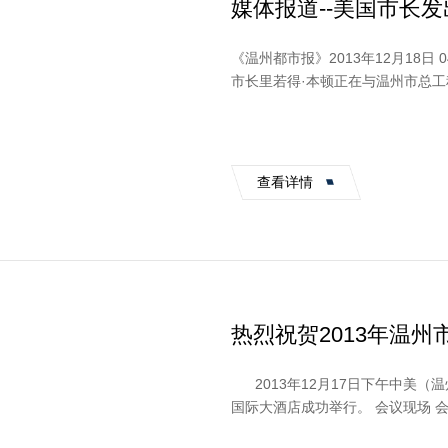
媒体报道--美国市长
《温州都市报》2013年12月18日 04版 温都新闻 图为 在研讨
市长里若得·本顿正在与温州市总工
都记者 郑之越/摄 附详...
查看详情
热烈祝贺2013年温
2013年12月17日下午中美（
国际大酒店成功举行。 会议现场 会上，宣布了新会员入会名单并授牌 会长虞培清作2013年
度...