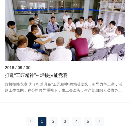
2016 / 09 / 30
打造“工匠精神”-- 焊接技能竞赛
焊接技能竞赛 为了打造具备"工匠精神"的精英团队，引导力争上游，活
跃工作氛围，在公司领导重视下，由工会牵头，生产部组织人员协办、
参加。焊接技师共12位，从筹备、培训、操作、评分、颁奖，历时一周
圆满落幕最...
1
2
3
4
5