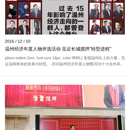
2016 / 12 / 10
温州经济年度人物评选活动 见证长城搅拌“转型进程”
p{text-indent:2em; font-size:14px; color:#666;} 发掘温州向上的力量，见
证温商群体的发展与转型。 2016温州经济年度人物暨2016十大在外风云
温商评选活动于12月8日启动，并广邀社会各界共同寻找"英雄候选...