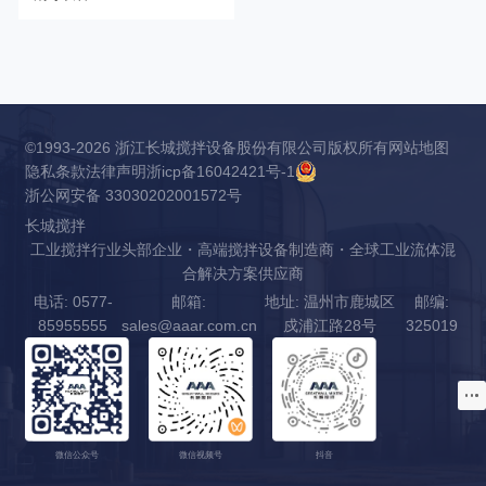
©1993-2026 浙江长城搅拌设备股份有限公司版权所有
网站地图
隐私条款
法律声明
浙icp备16042421号-1
浙公网安备 33030202001572号
长城搅拌
工业搅拌行业头部企业・高端搅拌设备制造商・全球工业流体混
合解决方案供应商
电话: 0577-
邮箱:
地址: 温州市鹿城区
邮编:
85955555
sales@aaar.com.cn
戍浦江路28号
325019
微信公众号
微信视频号
抖音