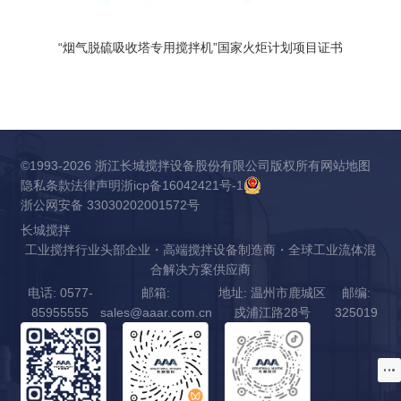
“烟气脱硫吸收塔专用搅拌机”国家火炬计划项目证书
©1993-2026 浙江长城搅拌设备股份有限公司版权所有
网站地图
隐私条款
法律声明
浙icp备16042421号-1
浙公网安备 33030202001572号
长城搅拌
工业搅拌行业头部企业・高端搅拌设备制造商・全球工业流体混
合解决方案供应商
电话: 0577-
邮箱:
地址: 温州市鹿城区
邮编:
85955555
sales@aaar.com.cn
戍浦江路28号
325019