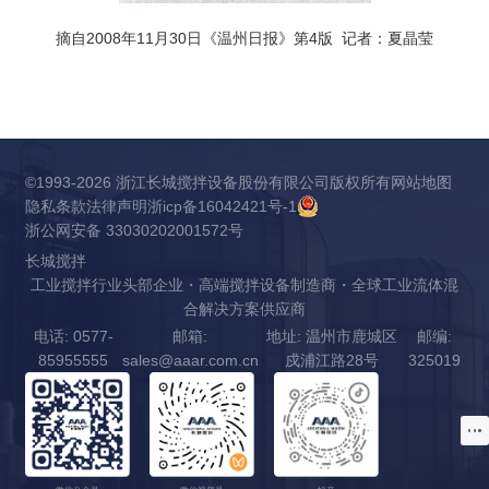
摘自2008年11月30日《温州日报》第4版 记者：夏晶莹
©1993-2026 浙江长城搅拌设备股份有限公司版权所有
网站地图
隐私条款
法律声明
浙icp备16042421号-1
浙公网安备 33030202001572号
长城搅拌
工业搅拌行业头部企业・高端搅拌设备制造商・全球工业流体混
合解决方案供应商
电话: 0577-
邮箱:
地址: 温州市鹿城区
邮编:
85955555
sales@aaar.com.cn
戍浦江路28号
325019