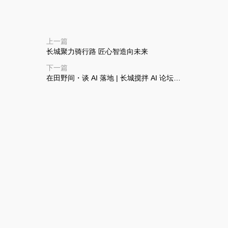
上一篇
长城聚力骑行路 匠心智造向未来
下一篇
在田野间・谈 AI 落地 | 长城搅拌 AI 论坛
（第二届）圆满举办！