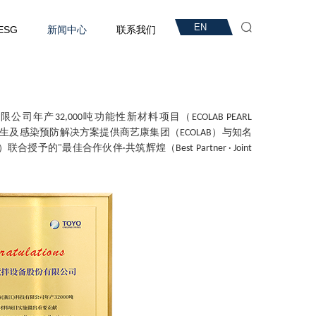
EN
ESG
新闻中心
联系我们
有限公司年产
吨功能性新材料项目（
32,000
ECOLAB PEARL
生及感染预防解决方案提供商艺康集团（
）与知名
ECOLAB
）联合
授予
的
最佳合作伙伴
共筑辉煌（
"
·
Best Partner · Joint