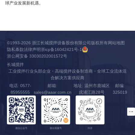
球产业发展新机遇。
©1993-2026 浙江长城搅拌设备股份有限公司版权所有
网站地图
隐私条款
法律声明
浙icp备16042421号-1
浙公网安备 33030202001572号
长城搅拌
工业搅拌行业头部企业・高端搅拌设备制造商・全球工业流体混
合解决方案供应商
电话: 0577-
邮箱:
地址: 温州市鹿城区
邮编:
85955555
sales@aaar.com.cn
戍浦江路28号
325019
微信公众号
微信视频号
抖音