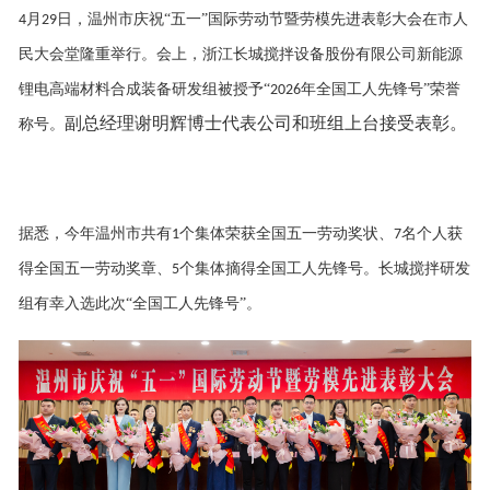
月
日，温州市庆祝“五一”国际劳动节暨劳模先进表彰大会在市人
4
29
民大会堂隆重举行。会上，浙江长城搅拌设备股份有限公司新能源
锂电高端材料合成装备研发组被授予“
年全国工人先锋号”荣誉
2026
副总经理
谢明辉博士代表公司
和
班组
上台接受表彰。
称号。
据悉，今年
温州市
共有
个集体荣获全国五一劳动奖状、
名个人获
1
7
得全国五一劳动奖章、
个集体摘得全国工人先锋号。长
城搅拌研发
5
组
有幸
入选
此次
“
全国工人先锋号
”
。