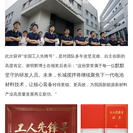
此次获评
“全国工人先锋号”，是对团队多年攻坚克难、自主创新的
默默
高度肯定。谢明辉博士在领奖后表示：“这份荣誉属于每一位
坚守的研发人员。未来，
长城
搅拌
将继续聚焦下一代电池
材料技术，让
核心
装备
转得更稳、更高效，为我国新能源新材料
产业高质量发展再立新功。
”