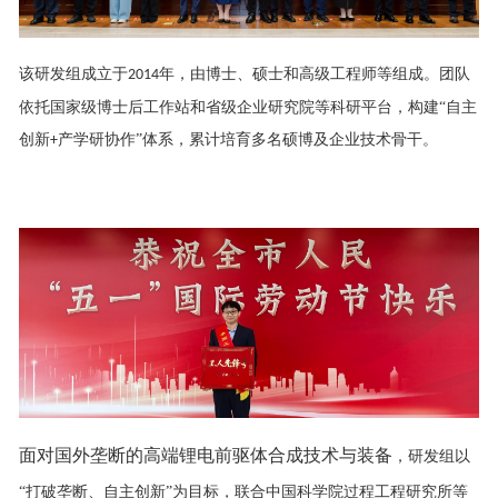
该研发组成立于
年，
由博士、硕士和高级工程师等组成
。团队
2014
依托国家级博士后工作站和省级企业研究院
等
科研
平台
，构建“自主
创新
产学研协作”体系，累计培育多名硕博及企业技术骨干。
+
面对
国外
垄断的
高端
锂电前驱体合成
技术
与
装备
，研发组以
“打破垄断、自主创新”为目标，联合中国科学院过程工程研究所等