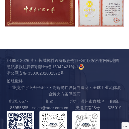
©1993-2026 浙江长城搅拌设备股份有限公司版权所有
网站地图
隐私条款
法律声明
浙icp备16042421号-1
浙公网安备 33030202001572号
长城搅拌
工业搅拌行业头部企业・高端搅拌设备制造商・全球工业流体混
合解决方案供应商
电话: 0577-
邮箱:
地址: 温州市鹿城区
邮编:
85955555
sales@aaar.com.cn
戍浦江路28号
325019